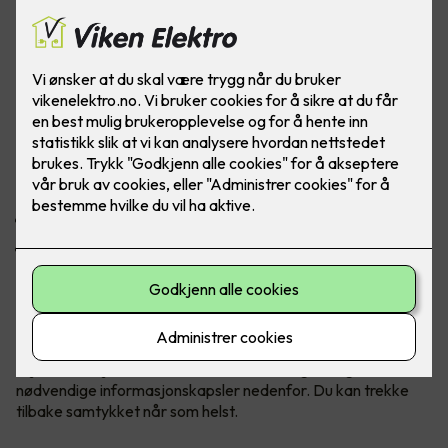
Her finner du en oversikt over Viken
Elektro AS sin bruk av
informasjonskapsler (cookies).
Informasjonskapsler (cookies) er små tekstfiler som
plasseres på din datamaskin når du laster ned en nettside. Vi
bruker i dag informasjonskapsler til følgende formål:
For at ulike tjenester på nettsiden vår skal fungere.
For å tilby skjemafunksjonalitet.
Når du besøker vikenelektro.no installerer vi
informasjonskapsler som er nødvendige for at du skal kunne
benytte deg av nettsidene våre. Dersom du gir samtykke,
kan vi også bruke informasjonskapsler til
skjemafunksjonalitet. Se oversikt over valgfrie og
nødvendige informasjonskapsler nedenfor. Du kan trekke
tilbake samtykket når som helst.