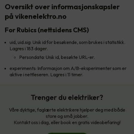
Oversikt over informasjonskapsler
på vikenelektro.no
For Rubics (nettsidens CMS)
uid, uid.sig: Unik id for besøkende, som brukes i statistikk.
Lagres i 183 dager.
Persondata: Unik id, besøkte URL-er.
experiments: Informasjon om A/B-eksperimenter som er
aktive i nettleseren. Lagres i 11 timer.
Trenger du elektriker?
Våre dyktige, faglærte elektrikere hjelper deg med både
store og små jobber.
Kontakt oss i dag, eller book en gratis videobefaring!