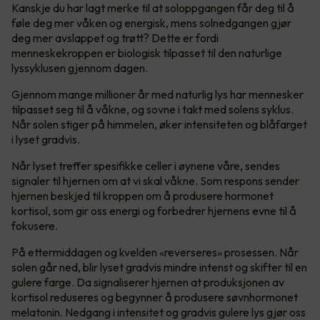
Kanskje du har lagt merke til at soloppgangen får deg til å
føle deg mer våken og energisk, mens solnedgangen gjør
deg mer avslappet og trøtt? Dette er fordi
menneskekroppen er biologisk tilpasset til den naturlige
lyssyklusen gjennom dagen.
Gjennom mange millioner år med naturlig lys har mennesker
tilpasset seg til å våkne, og sovne i takt med solens syklus.
Når solen stiger på himmelen, øker intensiteten og blåfarget
i lyset gradvis.
Når lyset treffer spesifikke celler i øynene våre, sendes
signaler til hjernen om at vi skal våkne. Som respons sender
hjernen beskjed til kroppen om å produsere hormonet
kortisol, som gir oss energi og forbedrer hjernens evne til å
fokusere.
På ettermiddagen og kvelden «reverseres» prosessen. Når
solen går ned, blir lyset gradvis mindre intenst og skifter til en
gulere farge. Da signaliserer hjernen at produksjonen av
kortisol reduseres og begynner å produsere søvnhormonet
melatonin. Nedgang i intensitet og gradvis gulere lys gjør oss