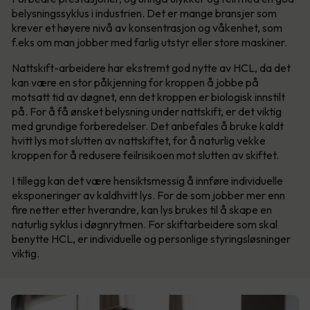
belysningssyklus i industrien. Det er mange bransjer som
krever et høyere nivå av konsentrasjon og våkenhet, som
f.eks om man jobber med farlig utstyr eller store maskiner.
Nattskift-arbeidere har ekstremt god nytte av HCL, da det
kan være en stor påkjenning for kroppen å jobbe på
motsatt tid av døgnet, enn det kroppen er biologisk innstilt
på. For å få ønsket belysning under nattskift, er det viktig
med grundige forberedelser. Det anbefales å bruke kaldt
hvitt lys mot slutten av nattskiftet, for å naturlig vekke
kroppen for å redusere feilrisikoen mot slutten av skiftet.
I tillegg kan det være hensiktsmessig å innføre individuelle
eksponeringer av kaldhvitt lys. For de som jobber mer enn
fire netter etter hverandre, kan lys brukes til å skape en
naturlig syklus i døgnrytmen. For skiftarbeidere som skal
benytte HCL, er individuelle og personlige styringsløsninger
viktig.