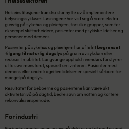
I helsesektoren
Helseinstitusjoner kan dra stor nytte av å implementere
belysningssykluser. Løsningene har vist seg å være ekstra
gunstig på sykehus og pleiehjem, for ulike grupper, som for
eksempel skiftarbeidere, pasienter med psykiske lidelser og
personer med demens.
Pasienter på sykehus og pleiehjem har ofte litt
begrenset
tilgang til naturlig dagslys
på grunn av sykdom eller
redusert mobilitet. Langvarige opphold innendørs forstyrrer
ofte søvnmønsteret, spesielt om vinteren. Pasienter med
demens eller andre kognitive lidelser er spesielt sårbare for
mangel på dagslys.
Resultatet for beboerne og pasientene kan være økt
aktivitetsnivå på dagtid, bedre søvn om natten og kortere
rekonvalesensperiode.
For industri
Forbedre prestasjoner, og unngå ulykker og feil med en god