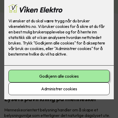
Menneskeorientert belysning (HCL) tar en helhetlig
tilnærming til å forstå hvordan lys påvirker mennesker.
Lysets påvirkning på mennesker
Menneskeorientert belysning handler om å skape et
belysningsmiljø som etterligner det naturlige dagslyset ute.