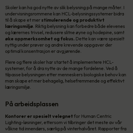
Skoler kan ha god nytte av slik belysning på mange måter. I
undervisningsrommene kan HCL-belysningssystemer bidra
til å skape et mer
stimulerende og produktivt
læringsmiljø
. Riktig belysning kan forbedre både elevenes
og lærernes trivsel, redusere slitne øyne og hodepine, samt
øke oppmerksomhet og fokus.
Dette kan være spesielt
nyttig under prøver og andre krevende oppgaver der
optimal konsentrasjon er avgjørende.
Flere og flere skoler har startet å implementere HCL-
systemer, for å dra nytte av de mange fordelene. Ved å
tilpasse belysningen etter menneskers biologiske behov kan
man skape et mer behagelig, helsefremmende og effektivt
læringsmiljø.
På arbeidsplassen
Kontorer er spesielt velegnet
for Human Centric
Lighting-løsninger, ettersom vi tilbringer det meste av vår
våkne tid innendørs, særlig på vinterhalvåret. Rapporter fra