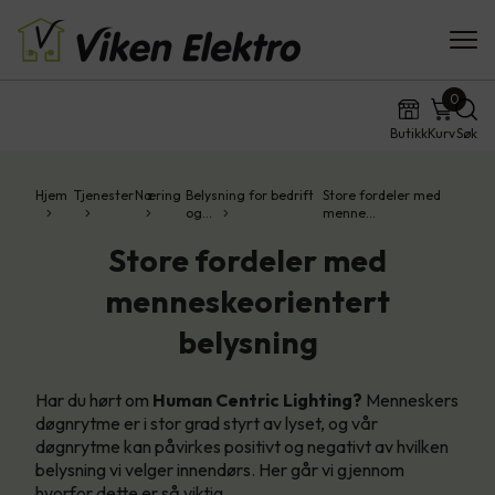
0
Butikk
Kurv
Søk
Hjem
Tjenester
Næring
Belysning for bedrift
Store fordeler med
og…
menne…
Store fordeler med
menneskeorientert
belysning
Har du hørt om
Human Centric Lighting?
Menneskers
døgnrytme er i stor grad styrt av lyset, og vår
døgnrytme kan påvirkes positivt og negativt av hvilken
belysning vi velger innendørs. Her går vi gjennom
hvorfor dette er så viktig.