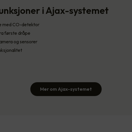
unksjoner i Ajax-systemet
re med CO-detektor
ra første dråpe
amera og sensorer
ksjonalitet
Mer om Ajax-systemet