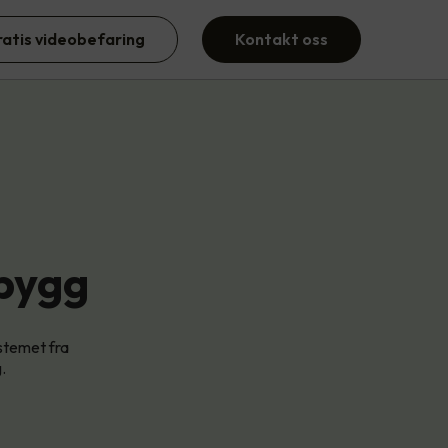
ratis videobefaring
Kontakt oss
sbygg
stemet fra
.