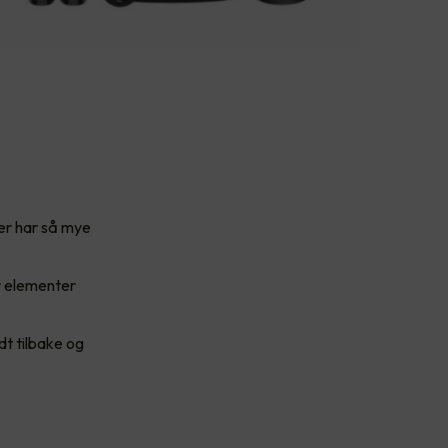
er har så mye
r elementer
dt tilbake og