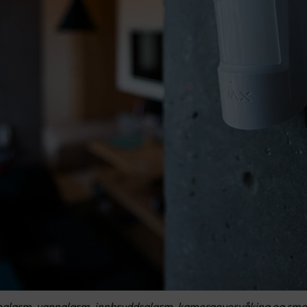
nnalarm, vannalarm, innbruddsalarm, kameraovervåking og sma