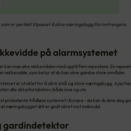
som er perfekt tilpasset å sikre næringsbygg fra inntrengere.
ekkevidde på alarmsystemet
er kan man øke rekkevidden med opptil fem repeatere. En repeat
 rekkevidde, som betyr at du kan sikre ganske store områder.
stemet er utviklet for å sikre små og store næringsbygg. Ajax ha
ten alle sikkerhetsbehov, både inne og ute.
st prisbelønte trådløse systemet i Europa - da kan du lene deg go
at næringsbygget ditt er godt sikret mot innbrudd.
ig gardindetektor