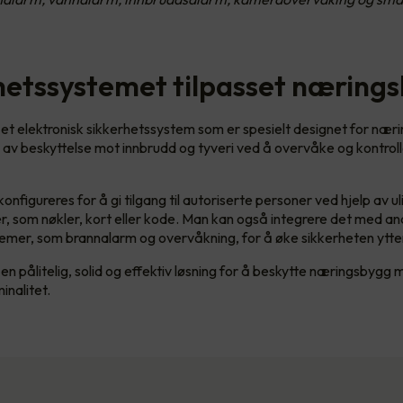
hetssystemet tilpasset næring
 et elektronisk sikkerhetssystem som er spesielt designet for nær
d av beskyttelse mot innbrudd og tyveri ved å overvåke og kontro
nfigureres for å gi tilgang til autoriserte personer ved hjelp av ul
 som nøkler, kort eller kode. Man kan også integrere det med an
emer, som brannalarm og overvåkning, for å øke sikkerheten ytte
en pålitelig, solid og effektiv løsning for å beskytte næringsbygg
inalitet.