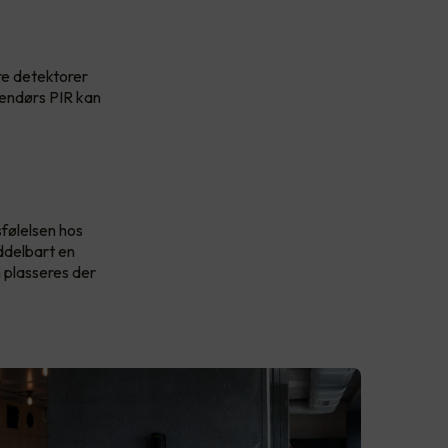
re detektorer
tendørs PIR kan
sfølelsen hos
iddelbart en
n plasseres der