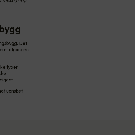
sbygg
ingsbygg. Det
llere adgangen
ike typer
dre
rligere.
 mot uønsket