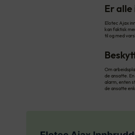
Er alle
Elotec Ajax in
kan faktisk me
til og med var
Beskyt
Om arbeidsplas
de ansatte. En
alarm, enten st
de ansatte enke