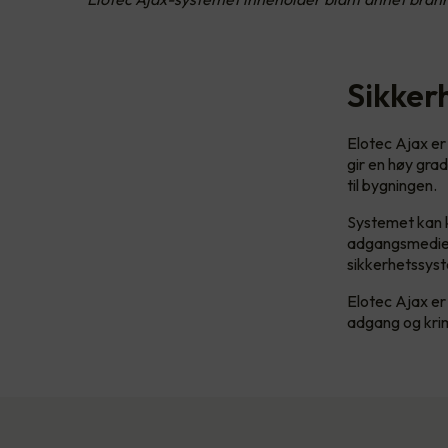
Sikker
Elotec Ajax er
gir en høy gra
til bygningen.
Systemet kan ko
adgangsmedier,
sikkerhetssyst
Elotec Ajax er 
adgang og krim