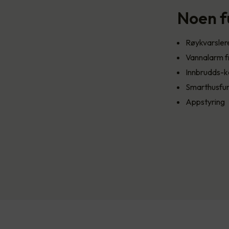
Noen f
Røykvarsle
Vannalarm f
Innbrudds-k
Smarthusfun
Appstyring