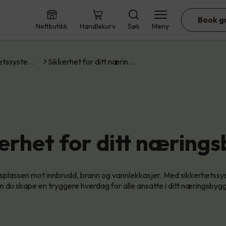
Book g
Nettbutikk
Handlekurv
Søk
Meny
etssyste…
Sikkerhet for ditt nærin…
erhet for ditt næring
splassen mot innbrudd, brann og vannlekkasjer. Med sikkerhetssy
n du skape en tryggere hverdag for alle ansatte i ditt næringsbygg