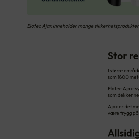
Elotec Ajax inneholder mange sikkerhetsprodukter 
Stor r
I større områd
som 1800 meter
Elotec Ajax-sy
som dekker nes
Ajax er det me
være trygg på 
Allsid