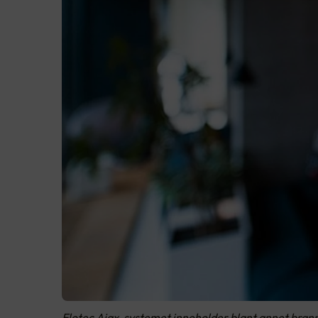
Elotec Ajax-systemet inneholder blant annet bra