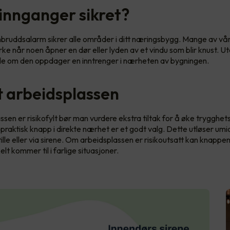
 innganger sikret?
nbruddsalarm sikrer alle områder i ditt næringsbygg. Mange av vå
rke når noen åpner en dør eller lyden av et vindu som blir knust. U
sle om den oppdager en inntrenger i nærheten av bygningen.
t arbeidsplassen
sen er risikofylt bør man vurdere ekstra tiltak for å øke trygghet
 praktisk knapp i direkte nærhet er et godt valg. Dette utløser um
ille eller via sirene. Om arbeidsplassen er risikoutsatt kan knappe
lt kommer til i farlige situasjoner.