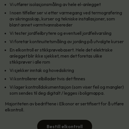
Vi utfører isolasjonsmåling av hele el-anlegget
I noen tilfeller ser vi etter varmegang ved termografering
av sikringsskap, kurser og tekniske installasjoner, som
blant annet varmtvannsbereder
Vi tester jordfeilbrytere og eventuell jordfeilvarsling
Vi foretar kontinuitetsmåling av jording på utvalgte kurser
En elkontroll er stikkprøvebasert. Hele det elektriske
anlegget blir ikke sjekket, men det foretas ulike
stikkprøver i alle rom
Vi sjekker inntak og hovedsikring
Vi kontrollerer elbillader hvis det finnes
Vi lager kontrolldokumentasjon (som viser feil og mangler)
som sendes til deg digitalt / legges i boligmappa.
Majoriteten av bedriftene i Elkonor er sertifisert for å utføre
elkontroll.
Bestill elkontroll