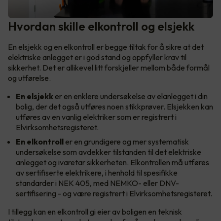
Hvordan skille elkontroll og elsjekk
En elsjekk og en elkontroll er begge tiltak for å sikre at det
elektriske anlegget er i god stand og oppfyller krav til
sikkerhet. Det er allikevel litt forskjeller mellom både formål
og utførelse.
En
elsjekk
er en enklere undersøkelse av elanlegget i din
bolig, der det også utføres noen stikkprøver. Elsjekken kan
utføres av en vanlig elektriker som er registrert i
Elvirksomhetsregisteret.
En
elkontroll
er en grundigere og mer systematisk
undersøkelse som avdekker tilstanden til det elektriske
anlegget og ivaretar sikkerheten. Elkontrollen må utføres
av sertifiserte elektrikere, i henhold til spesifikke
standarder i NEK 405, med NEMKO- eller DNV-
sertifisering - og være registrert i Elvirksomhetsregisteret.
I tillegg kan en elkontroll gi eier av boligen en teknisk