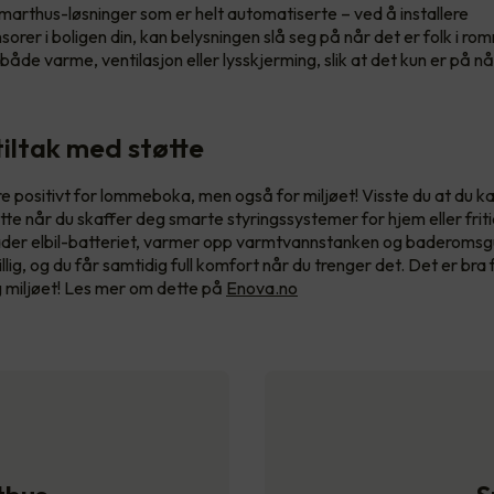
marthus-løsninger som er helt automatiserte – ved å installere
orer i boligen din, kan belysningen slå seg på når det er folk i ro
 både varme, ventilasjon eller lysskjerming, slik at det kun er på n
tiltak med støtte
e positivt for lommeboka, men også for miljøet! Visste du at du ka
øtte når du skaffer deg smarte styringssystemer for hjem eller frit
ader elbil-batteriet, varmer opp varmtvannstanken og baderomsg
lig, og du får samtidig full komfort når du trenger det. Det er bra 
miljøet! Les mer om dette på
Enova.no