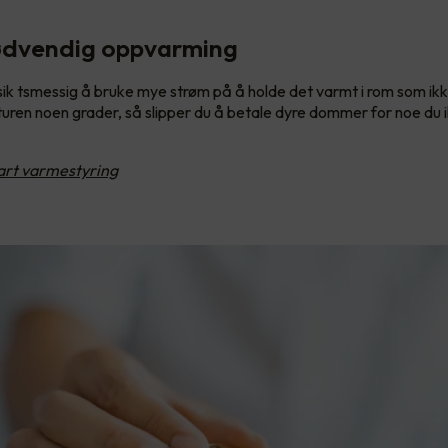
ødvendig oppvarming
nsik tsmessig å bruke mye strøm på å holde det varmt i rom som ikke
ren noen grader, så slipper du å betale dyre dommer for noe du i
rt varmestyring