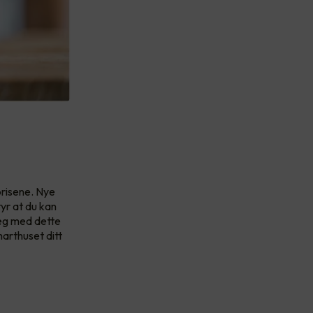
prisene. Nye
yr at du kan
deg med dette
arthuset ditt