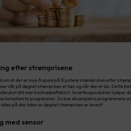
ring etter strømprisene
vil om at det er mye å spare på å justere strømbruken etter strøm
ser når på døgnet strømprisen er høy og når den er lav. Dette bet
orbruket ditt mer kostnadseffektivt. Smarthusprodukter hjelper 
uk automatiserte programmer. Du kan eksempelvis programmere sm
el-bilen på den tiden av døgnet strømprisen er lavest!
ng med sensor