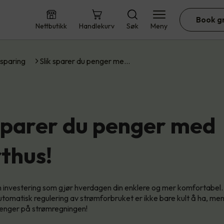
Book g
Nettbutikk
Handlekurv
Søk
Meny
sparing
Slik sparer du penger me…
 sparer du penger med
thus!
 investering som gjør hverdagen din enklere og mer komfortabel. 
utomatisk regulering av strømforbruket er ikke bare kult å ha, me
enger på strømregningen!