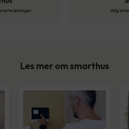
thus
S
smarte løsninger.
Velg smar
Les mer om smarthus