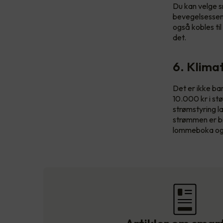
Du kan velge s
bevegelsessens
også kobles til
det.
6. Klima
Det er ikke bar
10.000 kr i st
strømstyring l
strømmen er bil
lommeboka og 