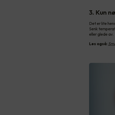
3. Kun n
Det er lite he
Senk temperatu
eller glede av.
Les også:
Sma