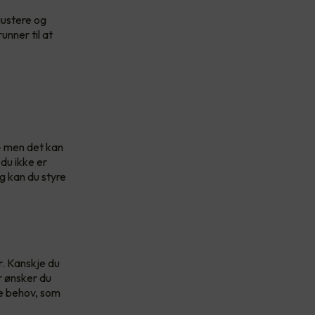
justere og
unner til at
k - men det kan
 du ikke er
g kan du styre
r. Kanskje du
r ønsker du
ige behov, som