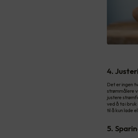
4. Juste
Det er ingen t
strømmålere vi
justere strømf
ved å ta i br
til å kun lade 
5. Spari