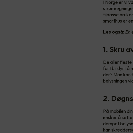
I Norge er vi v
strømregningene
tilpasse bruken
smarthus er en
Les også:
En 
1. Skru a
De aller fleste
fort bli dyrt å 
der? Man kan f
belysningen via
2. Døgns
På mobilen din
ønsker å sette
dempet belysnin
kan skreddersy