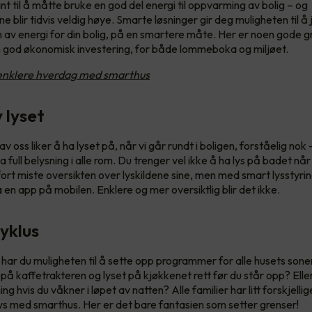
ant til å måtte bruke en god del energi til oppvarming av bolig – og
 blir tidvis veldig høye. Smarte løsninger gir deg muligheten til å 
 av energi for din bolig, på en smartere måte. Her er noen gode gr
 god økonomisk investering, for både lommeboka og miljøet.
enklere hverdag med smarthus
v lyset
 av oss liker å ha lyset på, når vi går rundt i boligen, forståelig no
ha full belysning i alle rom. Du trenger vel ikke å ha lys på badet når
ort miste oversikten over lyskildene sine, men med smart lysstyrin
 en app på mobilen. Enklere og mer oversiktlig blir det ikke.
yklus
 har du muligheten til å sette opp programmer for alle husets sone
 på kaffetrakteren og lyset på kjøkkenet rett før du står opp? Elle
g hvis du våkner i løpet av natten? Alle familier har litt forskjell
s med smarthus. Her er det bare fantasien som setter grenser!