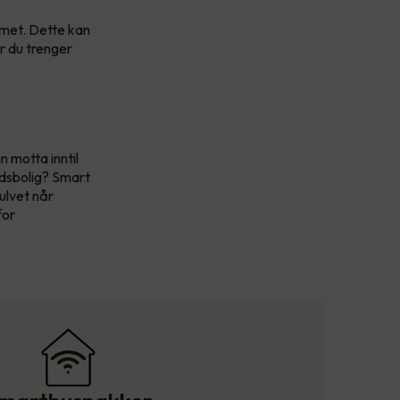
mmet. Dette kan
år du trenger
n motta inntil
idsbolig? Smart
ulvet når
for