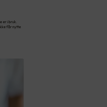
 er i bruk.
kke får nytte