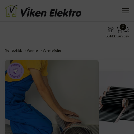
0
Butikk
Kurv
Søk
Nettbutikk
Varme
Varmefolie