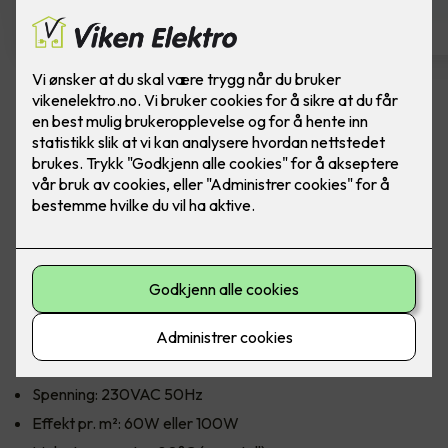
Varmefolie med
isolasjonsplate - Ferdig
montert pr kvm
Varmefolie 100cm som parkettunderlag, 70m
rull - fra Heatit Controls. Pris ferdig montert per
kvm.
Heatit Controls varmefolie 100cm 60W/m² med montering.
Spenning: 230VAC 50Hz
Effekt pr. m²: 60W eller 100W