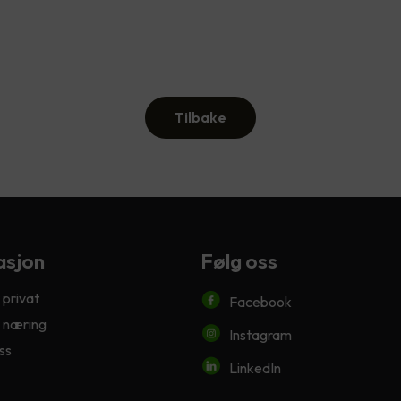
Tilbake
asjon
Følg oss
 privat
Facebook
 næring
Instagram
ss
LinkedIn