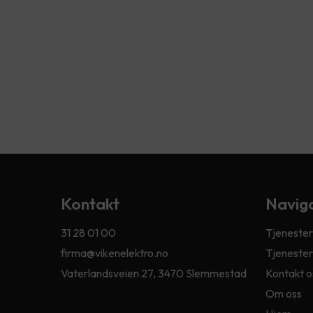
Kontakt
Navig
31 28 01 00
Tjenester
firma@vikenelektro.no
Tjenester
Vaterlandsveien 27, 3470 Slemmestad
Kontakt o
Om oss