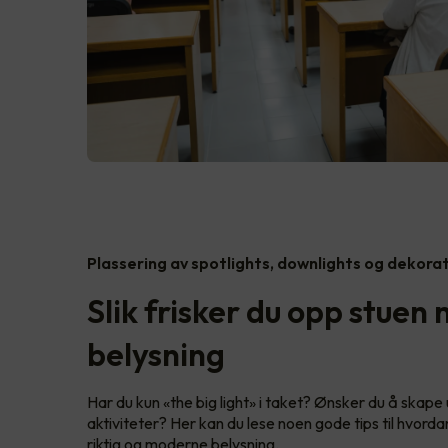
Plassering av spotlights, downlights og dekora
Slik frisker du opp stuen
belysning
Har du kun «the big light» i taket? Ønsker du å skape ul
aktiviteter? Her kan du lese noen gode tips til hvord
riktig og moderne belysning.