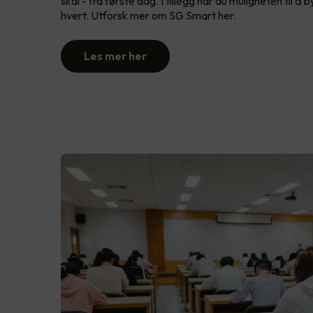
skal - fra første dag. I tillegg har du muligheten til 
hvert. Utforsk mer om SG Smart her.
Les mer her