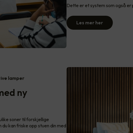
Dette er et system som også er pe
Les mer her
tive lamper
 med ny
ike soner til forskjellige
an du kan friske opp stuen din med