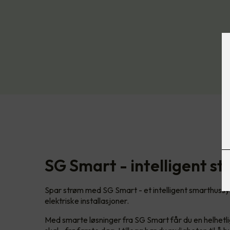
SG Smart - intelligent st
Spar strøm med SG Smart - et intelligent smarthussys
elektriske installasjoner.
Med smarte løsninger fra SG Smart får du en helhetli