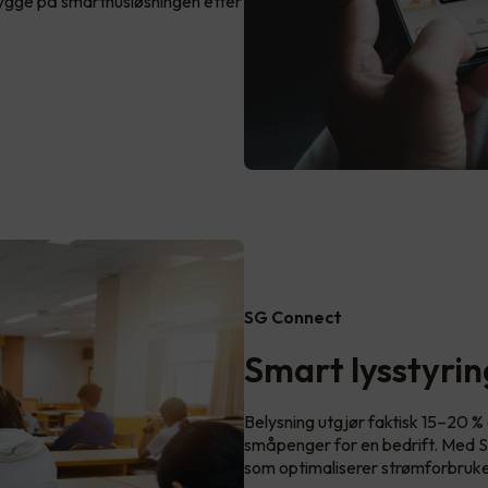
å bygge på smarthusløsningen etter
SG Connect
Smart lysstyri
Belysning utgjør faktisk 15–20 %
småpenger for en bedrift. Med SG 
som optimaliserer strømforbruke