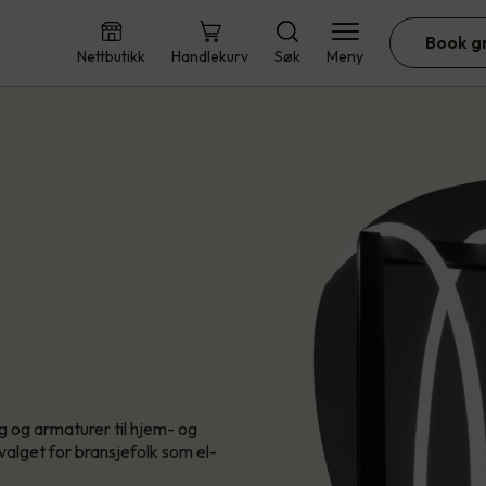
Book g
Nettbutikk
Handlekurv
Søk
Meny
 og armaturer til hjem- og
alget for bransjefolk som el-