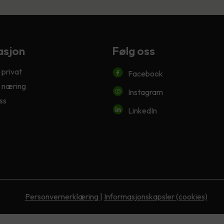
asjon
Følg oss
 privat
Facebook
 næring
Instagram
ss
LinkedIn
Personvernerklæring
|
Informasjonskapsler (cookies)