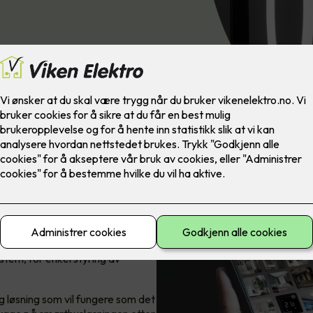
yring av boligen
tem, for enkel styring av
g løsning som vil fungere som det