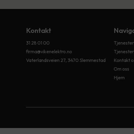
Kontakt
Navig
31 28 01 00
Tjenester
firma@vikenelektro.no
Tjenester
Vaterlandsveien 27, 3470 Slemmestad
Kontakt o
Om oss
Hjem