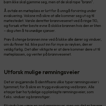
barn ikke skal gjemme seg, men at de skal rope "brann".
Å avtale en møteplass er lurt for å unngå forvirring under
evakuering. Voksne må sikre at alle kommer seg ut og til
møtestedet. Varsle deretter brannvesenet ved å ringe 110,
og forsøk etter beste evne å slokke brannen hvis den er liten
– dog uten å ta unødige sjanser.
Prøv å stenge brannen inne ved å lukke alle dører og vinduer,
om du finner tid. Ikke pust inn for mye av røyken, den er
veldig farlig. Det aller viktigste er at dere kommer dere ut til
møteplassen, og venter på brannvesenet.
Utforsk mulige rømningsveier
Det er avgjørende å identifisere ulike typer rømningsveier i
hjemmet, for å sikre en trygg evakuering ved brann. Alle
etasjer bør ha tydelige og planlagte rømningsveier, som
f.eks. vinduer og brannstiger.
Et vindu kan være en god rømningsvei, men om det er høyere