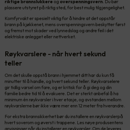
riktige brannslukkere
og
overspenningsvern
. Du bør
plassere utstyret på riktig sted, for best mulig tilgjengelighet.
Komfyrvakt er spesielt viktig for å hindre at det oppstår
brann på kjøkkenet, mens overspenningsvern beskytter først
og fremst mot skader ved lynnedslag og andre feil i det
elektriske anlegget eller nettverket.
Røykvarslere - når hvert sekund
teller
Om det skulle oppstå brann i hjemmet ditt har du kun få
minutter til å handle, og hvert sekund teller. Røykvarselere
gir tidlig varsel om fare, og er kritisk for å gi deg og din
familie bedre tid til å evakuere. Det er sterkt anbefal å ha
minimum én røykvarsler i hver etasje, og avstanden mellom
røykvarslerne bør ikke være mer enn 12 meter fra hverandre.
For ekstra brannsikkerhet bør du installere en røykvarslerpå
hvert soverom og øverst i trappene. Les nøye produsentens
anvisninger når du installerer en røykvarsler. Om de leveres