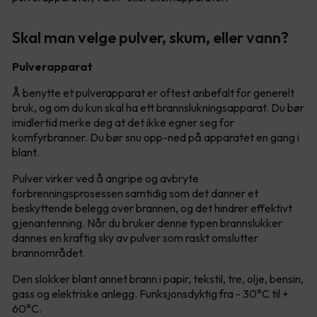
Skal man velge pulver, skum, eller vann?
Pulverapparat
Å benytte et pulverapparat er oftest anbefalt for generelt
bruk, og om du kun skal ha ett brannslukningsapparat. Du bør
imidlertid merke deg at det ikke egner seg for
komfyrbranner. Du bør snu opp-ned på apparatet en gang i
blant.
Pulver virker ved å angripe og avbryte
forbrenningsprosessen samtidig som det danner et
beskyttende belegg over brannen, og det hindrer effektivt
gjenantenning. Når du bruker denne typen brannslukker
dannes en kraftig sky av pulver som raskt omslutter
brannområdet.
Den slokker blant annet brann i papir, tekstil, tre, olje, bensin,
gass og elektriske anlegg. Funksjonsdyktig fra - 30°C til +
60°C.