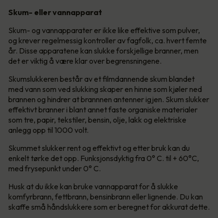
Skum- eller vannapparat
Skum- og vannapparater er ikke like effektive som pulver,
og krever regelmessig kontroller av fagfolk, ca. hvert femte
år. Disse apparatene kan slukke forskjellige branner, men
det er viktig å være klar over begrensningene.
Skumslukkeren består av et filmdannende skum blandet
med vann som ved slukking skaper en hinne som kjøler ned
brannen og hindrer at brannnen antenner igjen. Skum slukker
effektivt branner i blant annet faste organiske materialer
som tre, papir, tekstiler, bensin, olje, lakk og elektriske
anlegg opp til 1000 volt.
Skummet slukker rent og effektivt og etter bruk kan du
enkelt tørke det opp. Funksjonsdyktig fra 0° C. til + 60°C,
med frysepunkt under 0° C.
Husk at du ikke kan bruke vannapparat for å slukke
komfyrbrann, fettbrann, bensinbrann eller lignende. Du kan
skaffe små håndslukkere som er beregnet for akkurat dette.