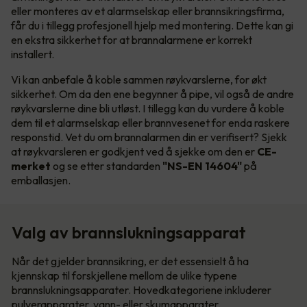
eller monteres av et alarmselskap eller brannsikringsfirma,
får du i tillegg profesjonell hjelp med montering. Dette kan gi
en ekstra sikkerhet for at brannalarmene er korrekt
installert.
Vi kan anbefale å koble sammen røykvarslerne, for økt
sikkerhet. Om da den ene begynner å pipe, vil også de andre
røykvarslerne dine bli utløst. I tillegg kan du vurdere å koble
dem til et alarmselskap eller brannvesenet for enda raskere
responstid. Vet du om brannalarmen din er verifisert? Sjekk
at røykvarsleren er godkjent ved å sjekke om den er
CE-
merket
og se etter standarden
"NS-EN 14604"
på
emballasjen.
Valg av brannslukningsapparat
Når det gjelder brannsikring, er det essensielt å ha
kjennskap til forskjellene mellom de ulike typene
brannslukningsapparater. Hovedkategoriene inkluderer
pulverapparater, vann- eller skumapparater.