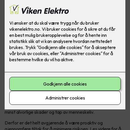
Vet du hva du skal gjøre om en brann oppstår? Les disse
tipsene for å føle deg tryggere om det verste skulle skje.
Brannsikkerhet er en svært viktig del av å opprettholde et
trygt og sikkert hjem. Brann kan oppstå helt uventet og kan
forårsake store ødeleggelser av bolig og eiendeler, men ikke
minst alvorlige skader og tap av menneskeliv.
Derfor er det helt avgjørende å være proaktiv og
gjennomføre tiltak for å minimere risikoen. Les videre for å