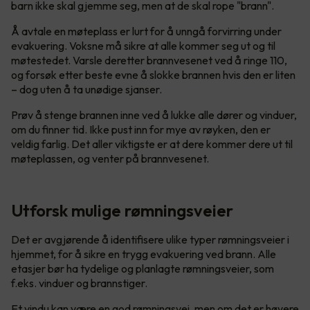
barn ikke skal gjemme seg, men at de skal rope "brann".
Å avtale en møteplass er lurt for å unngå forvirring under
evakuering. Voksne må sikre at alle kommer seg ut og til
møtestedet. Varsle deretter brannvesenet ved å ringe 110,
og forsøk etter beste evne å slokke brannen hvis den er liten
– dog uten å ta unødige sjanser.
Prøv å stenge brannen inne ved å lukke alle dører og vinduer,
om du finner tid. Ikke pust inn for mye av røyken, den er
veldig farlig. Det aller viktigste er at dere kommer dere ut til
møteplassen, og venter på brannvesenet.
Utforsk mulige rømningsveier
Det er avgjørende å identifisere ulike typer rømningsveier i
hjemmet, for å sikre en trygg evakuering ved brann. Alle
etasjer bør ha tydelige og planlagte rømningsveier, som
f.eks. vinduer og brannstiger.
Et vindu kan være en god rømningsvei, men om det er høyere