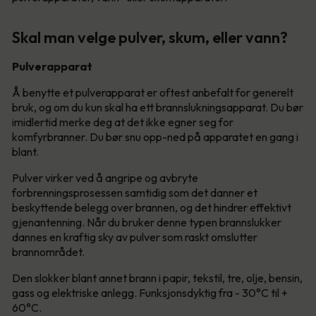
Skal man velge pulver, skum, eller vann?
Pulverapparat
Å benytte et pulverapparat er oftest anbefalt for generelt
bruk, og om du kun skal ha ett brannslukningsapparat. Du bør
imidlertid merke deg at det ikke egner seg for
komfyrbranner. Du bør snu opp-ned på apparatet en gang i
blant.
Pulver virker ved å angripe og avbryte
forbrenningsprosessen samtidig som det danner et
beskyttende belegg over brannen, og det hindrer effektivt
gjenantenning. Når du bruker denne typen brannslukker
dannes en kraftig sky av pulver som raskt omslutter
brannområdet.
Den slokker blant annet brann i papir, tekstil, tre, olje, bensin,
gass og elektriske anlegg. Funksjonsdyktig fra - 30°C til +
60°C.