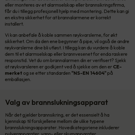
eller monteres av et alarmselskap eller brannsikringsfirma,
får du i tillegg profesjonell hjelp med montering. Dette kan gi
en ekstra sikkerhet for at brannalarmene er korrekt
installert.
Vi kan anbefale å koble sammen røykvarslerne, for økt
sikkerhet. Om da den ene begynner å pipe, vil også de andre
røykvarslerne dine bli utløst. I tillegg kan du vurdere å koble
dem til et alarmselskap eller brannvesenet for enda raskere
responstid. Vet du om brannalarmen din er verifisert? Sjekk
at røykvarsleren er godkjent ved å sjekke om den er
CE-
merket
og se etter standarden
"NS-EN 14604"
på
emballasjen.
Valg av brannslukningsapparat
Når det gjelder brannsikring, er det essensielt å ha
kjennskap til forskjellene mellom de ulike typene
brannslukningsapparater. Hovedkategoriene inkluderer
pulverapparater, vann- eller skumapparater.