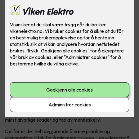
Vet du hva du skal gjøre om en brann oppstår? Les disse
tipsene for å føle deg tryggere om det verste skulle skje.
Brannsikkerhet er en svært viktig del av å opprettholde et
trygt og sikkert hjem. Brann kan oppstå helt uventet og kan
forårsake store ødeleggelser av bolig og eiendeler, men ikke
minst alvorlige skader og tap av menneskeliv.
Derfor er det helt avgjørende å være proaktiv og
gjennomføre tiltak for å minimere risikoen. Les videre for å