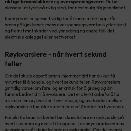
riktige brannslukkere
og
overspenningsvern
. Du bør
plassere utstyret på riktig sted, for best mulig tilgjengelighet.
Komfyrvakt er spesielt viktig for å hindre at det oppstår
brann på kjøkkenet, mens overspenningsvern beskytter først
og fremst mot skader ved lynnedslag og andre feil i det
elektriske anlegget eller nettverket.
Røykvarslere - når hvert sekund
teller
Om det skulle oppstå brann i hjemmet ditt har du kun få
minutter til å handle, og hvert sekund teller. Røykvarselere
gir tidlig varsel om fare, og er kritisk for å gi deg og din
familie bedre tid til å evakuere. Det er sterkt anbefal å ha
minimum én røykvarsler i hver etasje, og avstanden mellom
røykvarslerne bør ikke være mer enn 12 meter fra hverandre.
For ekstra brannsikkerhet bør du installere en røykvarslerpå
hvert soverom og øverst i trappene. Les nøye produsentens
anvisninger når du installerer en røykvarsler. Om de leveres