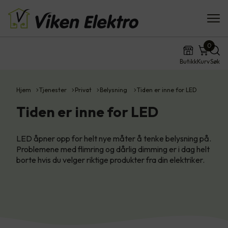
0
Butikk
Kurv
Søk
Hjem
Tjenester
Privat
Belysning
Tiden er inne for LED
Tiden er inne for LED
LED åpner opp for helt nye måter å tenke belysning på.
Problemene med flimring og dårlig dimming er i dag helt
borte hvis du velger riktige produkter fra din elektriker.