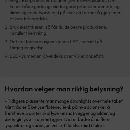
Velg LED-produkter fra anerkjente leverandører. Det
finnes både gode og mindre gode produkter der ute, og
dimming er en typisk test på hvorvidt du har å gjøre med
et kvalitetsprodukt.
Bruk elektrikeren, så får du de beste produktene,
installert helt riktig.
Det er store variasjoner innen LED, spesielt på
fargegjengivelse.
LED-lys med en RA-indeks over 90 er anbefalt.
Hvordan velger man riktig belysning?
- Tidligere plasserte man mange downlights over hele taket.
Vårt råd er å belyse flatene. Tenk på hva du ønsker å
fremheve. Spotter skal lyse inn mot vegger og bilder, og
dette gir lys ut i rommet igjen. Det er bedre å ha flere
lyspunkter og variasjon enn ett flomlys midt i taket.