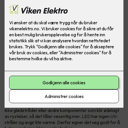
Med LED-lys kan du skape enestående effekter både inne
og ute, privat eller i næringsbygg. Det er i tillegg rimelig
og varer lenge!
Fordelene med LED er mange
Lavere strømforbruk er en kjent fordel. LED har dessuten
ikke glødetråder eller andre komponenter som blir ødelagt
av rystelser, så det tåler vesentlig mer. LED har ingen UV-
stråler og avgir lite varme. Derfor egner det seg godt for å