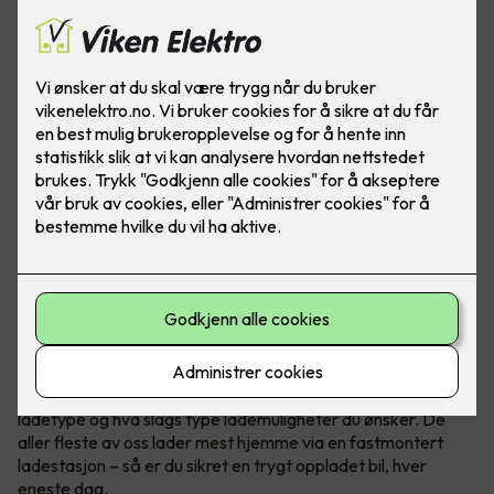
Bilde: Easee
Når du kjøper elbil har du et par ting å tenke på
, blant annet
ladetype og hva slags type lademuligheter du ønsker. De
aller fleste av oss lader mest hjemme via en fastmontert
ladestasjon – så er du sikret en trygt oppladet bil, hver
eneste dag.