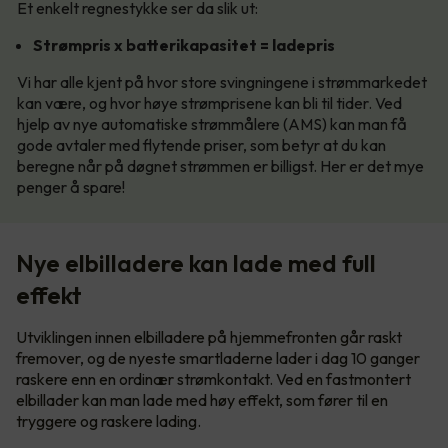
Et enkelt regnestykke ser da slik ut:
Strømpris x batterikapasitet = ladepris
Vi har alle kjent på hvor store svingningene i strømmarkedet
kan være, og hvor høye strømprisene kan bli til tider. Ved
hjelp av nye automatiske strømmålere (AMS) kan man få
gode avtaler med flytende priser, som betyr at du kan
beregne når på døgnet strømmen er billigst. Her er det mye
penger å spare!
Nye elbilladere kan lade med full
effekt
Utviklingen innen elbilladere på hjemmefronten går raskt
fremover, og de nyeste smartladerne lader i dag 10 ganger
raskere enn en ordinær strømkontakt. Ved en fastmontert
elbillader kan man lade med høy effekt, som fører til en
tryggere og raskere lading.