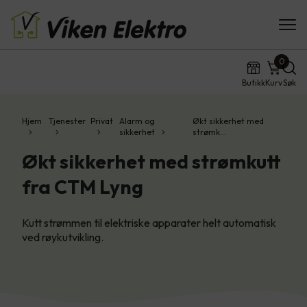
0
Butikk
Kurv
Søk
Hjem
Tjenester
Privat
Alarm og
Økt sikkerhet med
sikkerhet
strømk…
Økt sikkerhet med strømkutt
fra CTM Lyng
Kutt strømmen til elektriske apparater helt automatisk
ved røykutvikling.