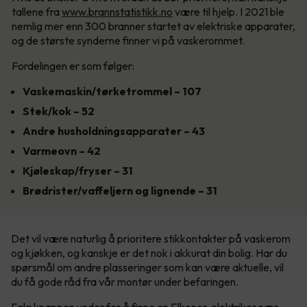
tallene fra
www.brannstatistikk.no
være til hjelp. I 2021 ble
nemlig mer enn 300 branner startet av elektriske apparater,
og de største synderne finner vi på vaskerommet.
Fordelingen er som følger:
Vaskemaskin/tørketrommel – 107
Stek/kok – 52
Andre husholdningsapparater – 43
Varmeovn – 42
Kjøleskap/fryser – 31
Brødrister/vaffeljern og lignende – 31
Det vil være naturlig å prioritere stikkontakter på vaskerom
og kjøkken, og kanskje er det nok i akkurat din bolig. Har du
spørsmål om andre plasseringer som kan være aktuelle, vil
du få gode råd fra vår montør under befaringen.