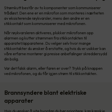
Strømkutt består av to komponenter som kommuniserer
trådløst. Den ene er en mikrofon som monteres i nærheten
av eksisterende røykvarsler, mens den andre er en
stikkontakt som kommuniserer med mikrofonen.
Når røykvarsleren aktiveres, plukker mikrofonen opp
alarmen og kutter strømmen fra stikkontakten til
apparatet/apparatene. Du velger selv hvor mange
stikkontakter du ønsker å erstatte, og hvis du er usikker kan
våre erfarne montører gi presise anbefalinger skreddersydd
din bolig.
Var det falsk alarm, eller faren er over? Trykk på knappen
ved mikrofonen, og du får igjen strøm til stikkontakten.
Brannsyndere blant elektriske
apparater
Hvis du ønsker å vite hvordan du bør prioritere, kan kanskje