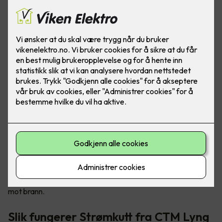
Tryggere og mer brannsikre hjem
Sikkerhetsløsningen kalt «Strømkutt» sørger for å stenge
strømmen til elektriske apparater ved røykutvikling, og det
kan forhindre eller redusere brannskader i boligen din. Det er
en enkel måte for deg å bedre sikre din familie og deg selv
mot brann.
Slik fungerer Strømkutt fra CTM Lyng