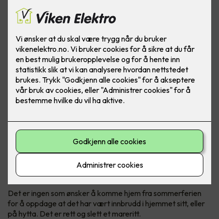
Det er ingen tvil om at det har vært en stor økning av
antall innbrudd de siste årene, både i bolig og hytter.
Politiet anbefaler tiltak før man reiser på ferie.
Mange innbrudd om sommeren
Det er ingen som ønsker å komme hjem fra sommerferien
for å oppdage at det har vært innbrudd i hjemmet sitt, eller
på hytta. Det er rett og slett et mareritt.