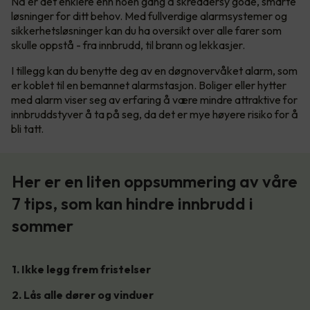
Nå er det enklere enn noen gang å skreddersy gode, smarte
løsninger for ditt behov. Med fullverdige alarmsystemer og
sikkerhetsløsninger kan du ha oversikt over alle farer som
skulle oppstå - fra innbrudd, til brann og lekkasjer.
I tillegg kan du benytte deg av en døgnovervåket alarm, som
er koblet til en bemannet alarmstasjon. Boliger eller hytter
med alarm viser seg av erfaring å være mindre attraktive for
innbruddstyver å ta på seg, da det er mye høyere risiko for å
bli tatt.
Her er en liten oppsummering av våre
7 tips, som kan hindre innbrudd i
sommer
1. Ikke legg frem fristelser
2. Lås alle dører og vinduer