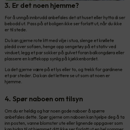
3. Er det noen hjemme?
For å unngå innbrudd anbefales det at huset eller hytta di ser
bebodd ut. Pass på at boligen ikke ser forlatt ut, når du ikke
er til stede.
Du kan gjerne rote litt med vilje i stua, slenge et krøllete
pledd over sofaen, henge opp sengetøy på et stativ ved
vinduet, legg et par sokker på gulvet foran balkongdøra eller
plassere en kaffekopp synlig på kjøkkenbordet.
La det gjerne være på et lys eller to, og trekk for gardinene
et par steder. Da kan det lettere se ut som at noen er
hjemme.
4. Spør naboen om tilsyn
Om du er heldig og har noen gode naboer å spørre
anbefales dette. Spør gjerne om naboen kan hjelpe deg å ta
inn posten, vanne blomster ute eller lignende oppgaver som
kan bidra til at hjemmet ditt ikke ser forlatt ut en hel sommer.