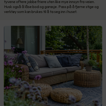
tyvene oftere jobbe friere uten like mye innsyn fra veien.
Husk også å låse bod og garasje. Pass på å fjerne stige og
verktøy som kan brukes til å ta seg inn i huset.