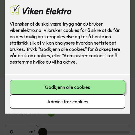
Beregn pris på solceller
Hvor mange m2 av taket ønsker du å dekke med
solcellepaneler?
?
m²