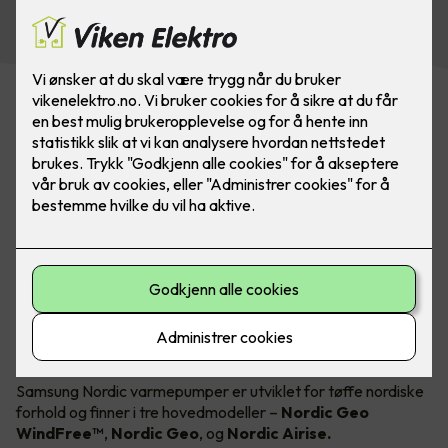
om vinteren og kjøling om sommeren!
Kommer i 3 forskjellige modeller
Samsung Nordic varmepumper er utviklet for tøffe nordiske
forhold og finner i tre hovedmodeller –
Nordic Geo
WindFree™
,
Nordic Geo
,
og
Nordic Airise.