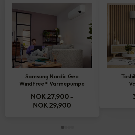
Samsung Nordic Geo
Toshi
WindFree™️ Varmepumpe
V
NOK 27,900
-
NOK 29,900