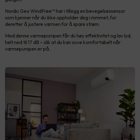
Nordic Geo WindFree™ har i tillegg en bevegelsessensor
som kjenner når du ikke oppholder deg i rommet, for
deretter å justere varmen for å spare strøm.
Med denne varmepumpen får du høy effektivitet og lav lyd,
helt ned til 17 dB – slik at du kan sove komfortabelt når
varmepumpen er på.