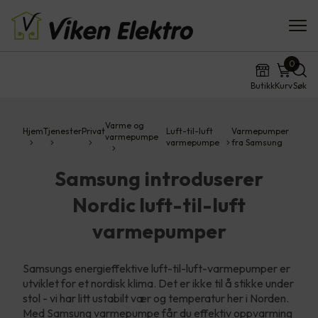
0
Butikk
Kurv
Søk
Varme og
Hjem
Tjenester
Privat
Luft-til-luft
Varmepumper
varmepumpe
varmepumpe
fra Samsung
Samsung introduserer
Nordic luft-til-luft
varmepumper
Samsungs energieffektive luft-til-luft-varmepumper er
utviklet for et nordisk klima. Det er ikke til å stikke under
stol - vi har litt ustabilt vær og temperatur her i Norden.
Med Samsung varmepumpe får du effektiv oppvarming