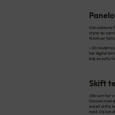
Panelo
Den enkleste f
styrer du var
til enhver tid 
– En moderne p
har digital ter
bak en sofa, f
Skift 
Alle som har v
Dersom man øn
enkelt skifte 
med. Da kan d