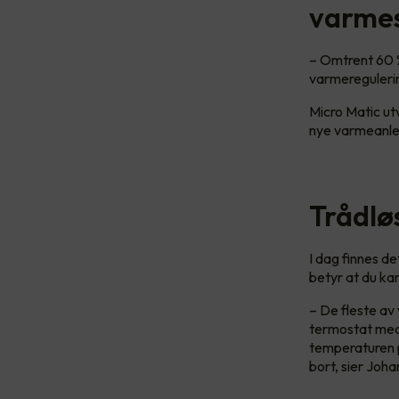
varmes
– Omtrent 60 %
varmeregulerin
Micro Matic ut
nye varmeanl
Trådlø
I dag finnes d
betyr at du ka
– De fleste av
termostat med 
temperaturen p
bort, sier Joha