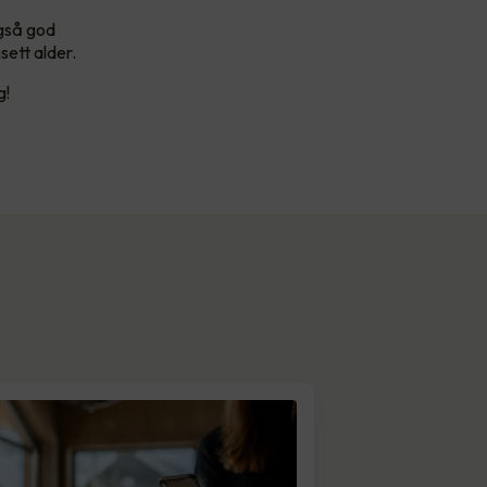
også god
sett alder.
g!