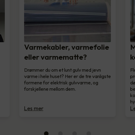
t
Varmekabler, varmefolie
M
eller varmematte?
k
Drømmer du om et lunt gulv med jevn
Fl
varme i hele huset? Her er de tre vanligste
pr
formene for elektrisk gulvvarme, og
dø
forskjellene mellom dem.
be
ko
hy
Les mer
L