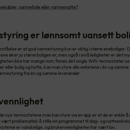
ekabler, varmefoile eller varmematte?
tyring er lønnsomt uansett bol
orståelse er at god varmestyring kun er viktig i større eneboliger
sene øker jo større boligen er, men også i små leiligheter er det m
iligheten ikke har mange rom, finnes det single WiFi-termostater s
ger eller bolig og hytte, kan man styre alle enhetene i én og samme
armestyring fra én og samme leverandør.
vennlighet
e nye termostatene man kan styre via en app er at de er enkle å 
vært problematisk å stille inn programmet til dag- og nattsenkni
ryterne er vanskelige, og brukervennligheten har vært lav.