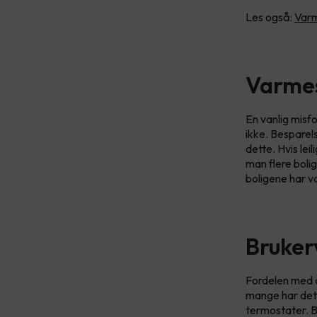
Les også:
Varm
Varmes
En vanlig misf
ikke. Besparel
dette. Hvis le
man flere boli
boligene har v
Bruker
Fordelen med d
mange har det 
termostater. B