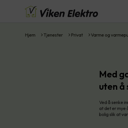
Hjem
Tjenester
Privat
Varme og varmep
Med go
uten å
Ved å senke i
at det er mye 
bolig slik at 