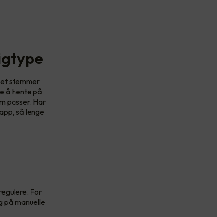
igtype
. Det stemmer
ye å hente på
om passer. Har
 app, så lenge
regulere. For
ng på manuelle