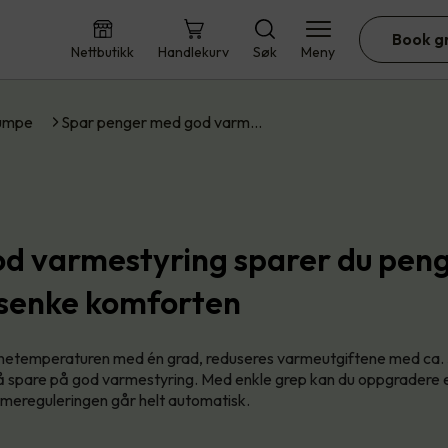
Book g
Nettbutikk
Handlekurv
Søk
Meny
umpe
Spar penger med god varm…
d varmestyring sparer du pen
 senke komforten
nnetemperaturen med én grad, reduseres varmeutgiftene med ca. 
å spare på god varmestyring. Med enkle grep kan du oppgradere 
varmereguleringen går helt automatisk.