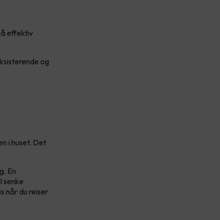
å effektiv
eksisterende og
n i huset. Det
g. En
l senke
s når du reiser