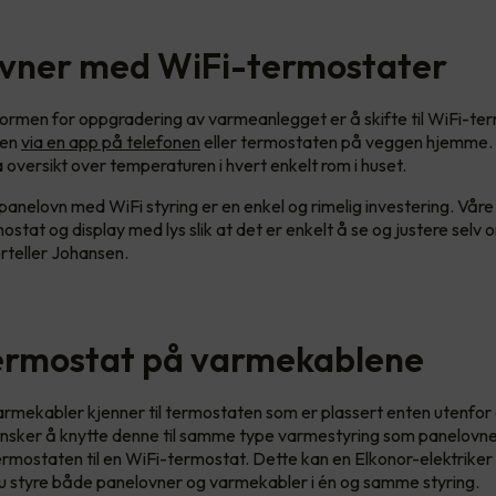
vner med WiFi-termostater
ormen for oppgradering av varmeanlegget er å skifte til WiFi-te
men
via en app på telefonen
eller termostaten på veggen hjemme. I
ha oversikt over temperaturen i hvert enkelt rom i huset.
anelovn med WiFi styring er en enkel og rimelig investering. Vår
mostat og display med lys slik at det er enkelt å se og justere selv
orteller Johansen.
termostat på varmekablene
armekabler kjenner til termostaten som er plassert enten utenfor e
sker å knytte denne til samme type varmestyring som panelovn
termostaten til en WiFi-termostat. Dette kan en Elkonor-elektriker
u styre både panelovner og varmekabler i én og samme styring.