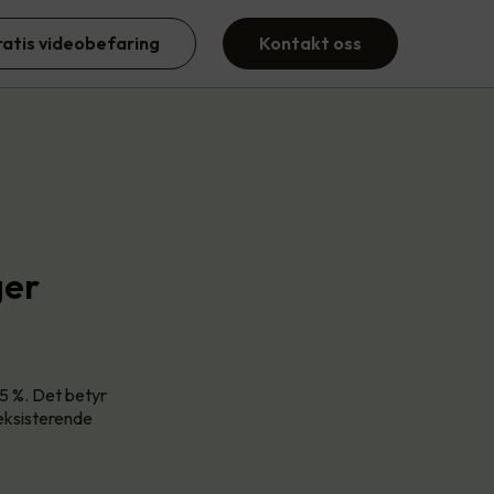
ratis videobefaring
Kontakt oss
ger
5 %. Det betyr
eksisterende