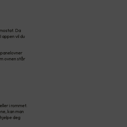
rmostat. Da
 appen vil du
e panelovner
 om ovnen står
ller i rommet.
ene, kan man
 hjelpe deg