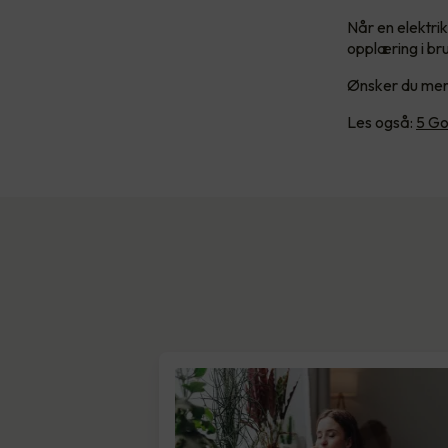
Når en elektri
opplæring i br
Ønsker du mer
Les også:
5 Go