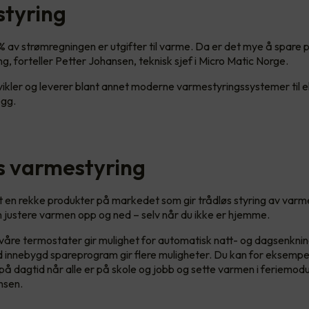
tyring
 av strømregningen er utgifter til varme. Da er det mye å spare p
g, forteller Petter Johansen, teknisk sjef i Micro Matic Norge.
vikler og leverer blant annet moderne varmestyringssystemer til 
egg.
s varmestyring
et en rekke produkter på markedet som gir trådløs styring av varme
n justere varmen opp og ned – selv når du ikke er hjemme.
 våre termostater gir mulighet for automatisk natt- og dagsenknin
innebygd spareprogram gir flere muligheter. Du kan for eksempe
å dagtid når alle er på skole og jobb og sette varmen i feriemodu
nsen.