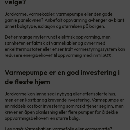
velge?
Jordvarme, varmekabler, varmepumpe eller den gode
gamle panelovnen? Anbefalt oppvarming avhenger av blant
annet boligtype, isolasjon og størrelsen på boligen.
Det er mange myter rundt elektrisk oppvarming, men
sannheten er faktisk at varmekabler og ovner med
enkelttermostater eller et sentralt varmestyringssystem kan
redusere energibehovet til oppvarming med inntil 30%.
Varmepumpe er en god investering i
de fleste hjem
Jordvarme kan lønne seg i nybygg eller etterisolerte hus,
men er en kostbar og krevende investering. Varmepumpe er
en middels kostbar investering som raskt tjener seg inn, men
krever en åpen planløsning eller flere pumper for å dekke
oppvarmingsbehovet i en større bolig.
Les også:
Varmekabler, varmefolie eller varmematte?