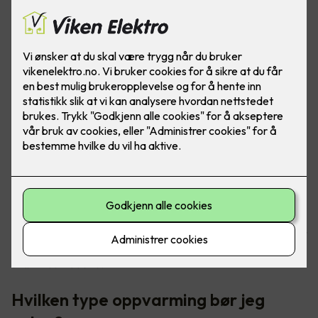
Oppvarming av boligen tar helt klart mest strøm, da er det
godt at det finnes gode løsninger for å senke
strømkostnadene.
Hvilken type oppvarming bør jeg